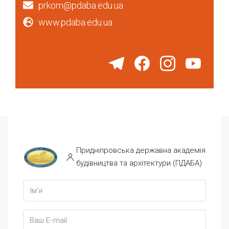
prkom@pdaba.edu.ua
www.pdaba.edu.ua
Придніпровська державна академія
будівництва та архітектури (ПДАБА)