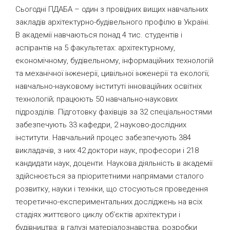
Сьогодні ПДАБА – один з провідних вищих навчальних
закладів архітектурно-будівельного профілю в Україні.
В академії навчаються понад 4 тис. студентів і
аспірантів на 5 факультетах: архітектурному,
економічному, будівельному, інформаційних технологій
та механічної інженерії, цивільної інженерії та екології;
навчально-науковому інституті інноваційних освітніх
технологій; працюють 50 навчально-наукових
підрозділів. Підготовку фахівців за 32 спеціальностями
забезпечують 33 кафедри, 2 науково-дослідних
інститути. Навчальний процес забезпечують 384
викладачів, з них 42 доктори наук, професори і 218
кандидати наук, доценти. Наукова діяльність в академії
здійснюється за пріоритетними напрямами сталого
розвитку, науки і техніки, що стосуються проведення
теоретично-експериментальних досліджень на всіх
стадіях життєвого циклу об’єктів архітектури і
будівництва: в галузі матеріалознавства, розробки