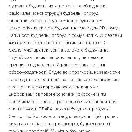
сучасних будівельних матеріалів та обладнання,
раціональних конструкцій будівель і споруд,
інноваційних архітектурно – конструктивно –
технологічних систем будівництва методом 3D друку,
надійності будівель і споруд, в тому числі АЕС, безпеки
життєдіяльності, енергоефективних технологій,
екологічної архітектури та зеленого будівництва.
ПДАБА має великі напрацювання у підходах до
принципів відновлення України та підвищення її
обороноздатності. Згідно всіх прогнозів, незважаючи
на складні процеси, пов’язані з військовою агресією
росії, епідемією коронавірусу, тенденціями
цифровізації світової економіки і скороченням
робочих місць, творчі професії, до яких відноситься
спеціальності ПДАБА, завжди будуть затребувані.
Сьогодні здійснюється відбудова країни. Цей процес
вимагає спеціалістів архітекторів, будівельників і
суміжних професій. Ми чітко бачимо наші