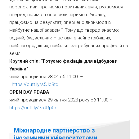
перспективи, прагнемо позитивних змін, рухаємося
вперед, віримо в свої сили, віримо в Україну,
працюємо на результат, впевнено дивимося в
майбутнє нашої академії. Тому що твердо знаємо:
зодчий, будівельник – це одні з найпотрібніших,
найблагородніших, найбільш затребуваних професій на
землі!
Круглий стіл: “Готуємо фахівців для відбудови
України”
який проводився 28.04 об 11.00 –
https://cutt.ly/s5Jc9td
OPEN DAY PDABA
який проводився 29 квітня 2023 року об 11.00 –
https://cutt.ly/75JRp0x
Міжнародне партнерство з
іноземними університетами